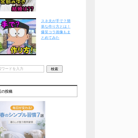
スネ夫が手で？簡
単な作り方とは！
爆笑コラ画像もま
とめてみた
近の投稿