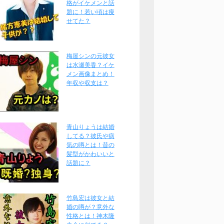
格がイケメンと話
題に！若い頃は痩
せてた？
梅屋シンの元彼女
は水瀬美香？イケ
メン画像まとめ！
年収や収支は？
青山りょうは結婚
してる？彼氏や病
気の噂とは！昔の
髪型がかわいいと
話題に？
竹島宏は彼女と結
婚の噂が？意外な
性格とは！神木隆