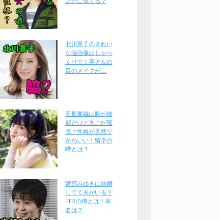
之介に似てる？
北川景子のきれい
な脇画像はしゃべ
くりで！卒アルの
目のメイクが…
石原夏織は脚が綺
麗だけどあごが残
念？性格が天然で
かわいい！留学の
噂とは？
宮部みゆきは結婚
してて夫がいる？
FF8の噂とは！本
名は？