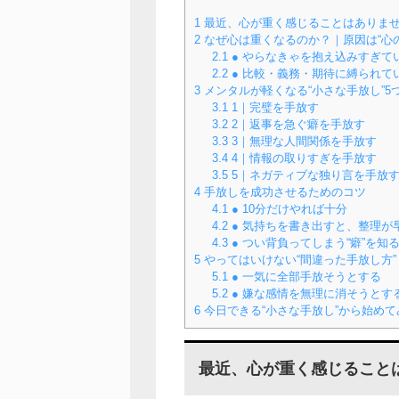
1
最近、心が重く感じることはありま
2
なぜ心は重くなるのか？｜原因は“心
2.1
● やらなきゃを抱え込みすぎて
2.2
● 比較・義務・期待に縛られて
3
メンタルが軽くなる“小さな手放し”5
3.1
1｜完璧を手放す
3.2
2｜返事を急ぐ癖を手放す
3.3
3｜無理な人間関係を手放す
3.4
4｜情報の取りすぎを手放す
3.5
5｜ネガティブな独り言を手放
4
手放しを成功させるためのコツ
4.1
● 10分だけやれば十分
4.2
● 気持ちを書き出すと、整理が
4.3
● つい背負ってしまう“癖”を知
5
やってはいけない“間違った手放し方”
5.1
● 一気に全部手放そうとする
5.2
● 嫌な感情を無理に消そうとす
6
今日できる“小さな手放し”から始め
最近、心が重く感じること