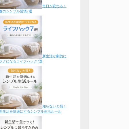
毎日が変わる！
春のシンプル習慣7選
新生活が劇的に
ラクになるライフハック7選
知らないと損！
新生活を快適にするシンプル生活ルール