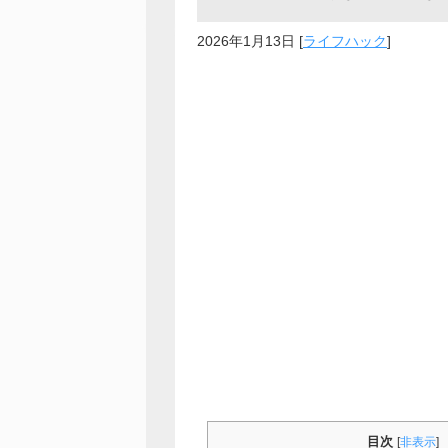
2026年1月13日
[
ライフハック
]
目次
[
非表示
]