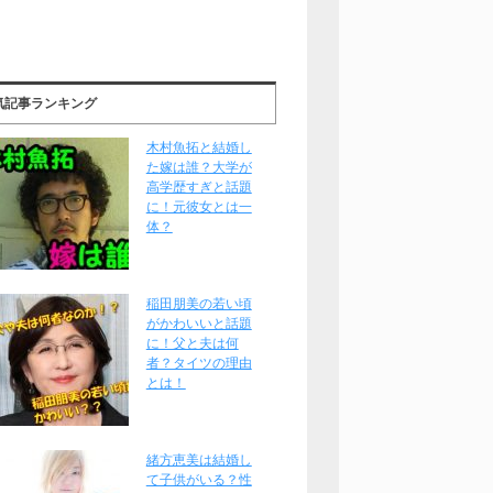
気記事ランキング
木村魚拓と結婚し
た嫁は誰？大学が
高学歴すぎと話題
に！元彼女とは一
体？
稲田朋美の若い頃
がかわいいと話題
に！父と夫は何
者？タイツの理由
とは！
緒方恵美は結婚し
て子供がいる？性