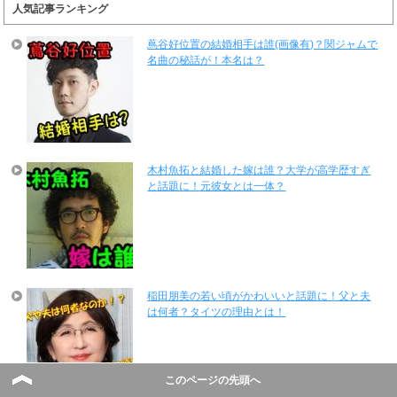
人気記事ランキング
蔦谷好位置の結婚相手は誰(画像有)？関ジャムで
名曲の秘話が！本名は？
木村魚拓と結婚した嫁は誰？大学が高学歴すぎ
と話題に！元彼女とは一体？
稲田朋美の若い頃がかわいいと話題に！父と夫
は何者？タイツの理由とは！
このページの先頭へ