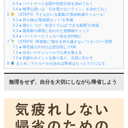
5.3
● パートナーと合図や役割分担を決めておく
5.4
● 無理な誘いは「引き受けないライン」を決めておく
6
《STEP3》子どもがいる家庭の“負担軽減マイルール”
6.1
● 持ち物は“最低限セット”を準備
6.2
● 寝かしつけ・生活リズムは“できる範囲”が前提
6.3
● 義実家の環境に合わせた危険物チェック
6.4
● パートナーとフォロー役を交代制に
7
《STEP4》帰省後に“疲れを持ち越さない”リカバリー習慣
7.1
● 帰宅後の片付けは翌日回しでOK
7.2
● ゆるいスケジュールで心身を整える
7.3
● 気疲れポイントを振り返り、次回に生かす
8
まとめ：マイルールがあれば帰省はもっとラクになる
無理をせず、自分を大切にしながら帰省しよう