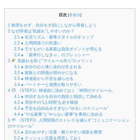
目次
[
非表示
]
1
無理をせず、自分を大切にしながら帰省しよう
2
なぜ帰省は“気疲れ”しやすいのか？
2.1
● 生活リズム・家事スタイルのギャップ
2.2
● 人間関係での気遣い
2.3
● 子どもがいる家庭は負担ポイントが増える
2.4
● 「親孝行しなきゃ」のプレッシャー
3
気疲れを防ぐ“マイルール作り”のメリット
3.1
● 自分の心と体に余白が生まれる
3.2
● 家族との関係が穏やかになる
3.3
● 帰省前から不安を減らせる
3.4
● パートナーと連携が取りやすい
4
《STEP1》帰省前に決めておく「時間のマイルール」
4.1
● 何泊するかを自分の負担と相談して決める
4.2
● 滞在中の“1人時間”を必ず確保
4.3
● 予定を詰め込みすぎない“ゆるいスケジュール”
4.4
● “やる家事”と“やらない家事”を事前に決める
5
《STEP2》人間関係のストレスを減らす“コミュニケーション
のマイルール”
5.1
● 言われやすい言葉・困りやすい場面を整理
5.2
● クッション言葉を用意しておく