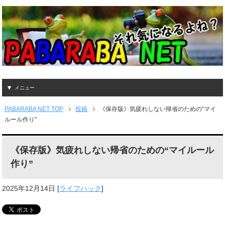
メニュー
PABARABA NET TOP
投稿
《保存版》気疲れしない帰省のための“マイ
ルール作り”
《保存版》気疲れしない帰省のための“マイルール
作り”
2025年12月14日
[
ライフハック
]