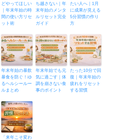
どやってほしい
ち越さない｜年
たい人へ｜1月
｜年末年始の時
末年始のメンタ
に成果が見える
間の使い方リセ
ルリセット完全
5分習慣の作り
ット術
ガイド
方
年末年始の暴飲
年末年始でも元
たった10分で回
暴食を防ぐ！ゆ
気に過ごす｜体
復｜年末年始の
るヘルシールー
調を崩さない食
疲れをリセット
ルまとめ
事のポイント
する習慣
「来年こそ変わ