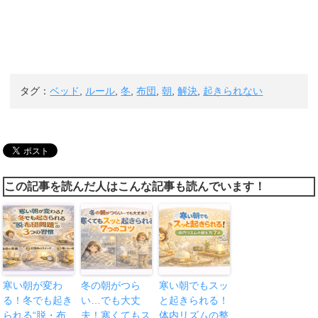
タグ：
ベッド
,
ルール
,
冬
,
布団
,
朝
,
解決
,
起きられない
この記事を読んだ人はこんな記事も読んでいます！
寒い朝が変わ
冬の朝がつら
寒い朝でもスッ
る！冬でも起き
い…でも大丈
と起きられる！
られる“脱・布
夫！寒くてもス
体内リズムの整