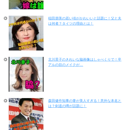
稲田朋美の若い頃がかわいいと話題に！父と夫
は何者？タイツの理由とは！
北川景子のきれいな脇画像はしゃべくりで！卒
アルの目のメイクが…
森田健作知事の妻が美人すぎる！意外な本名と
は？剣道の噂が話題に！