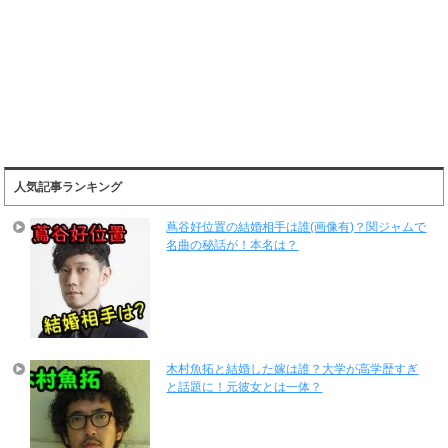
人気記事ランキング
蔦谷好位置の結婚相手は誰(画像有)？関ジャムで
名曲の秘話が！本名は？
木村魚拓と結婚した嫁は誰？大学が高学歴すぎ
と話題に！元彼女とは一体？