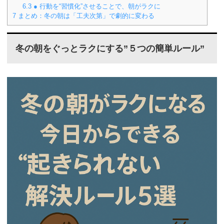
6.3
● 行動を“習慣化”させることで、朝がラクに
7
まとめ：冬の朝は「工夫次第」で劇的に変わる
冬の朝をぐっとラクにする”５つの簡単ルール”