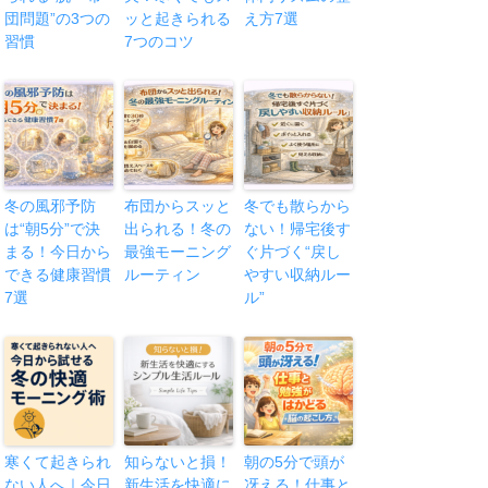
団問題”の3つの
ッと起きられる
え方7選
習慣
7つのコツ
冬の風邪予防
布団からスッと
冬でも散らから
は“朝5分”で決
出られる！冬の
ない！帰宅後す
まる！今日から
最強モーニング
ぐ片づく“戻し
できる健康習慣
ルーティン
やすい収納ルー
7選
ル”
寒くて起きられ
知らないと損！
朝の5分で頭が
ない人へ｜今日
新生活を快適に
冴える！仕事と