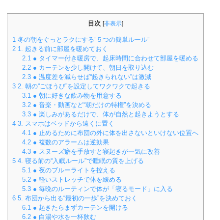
目次
[
非表示
]
1
冬の朝をぐっとラクにする”５つの簡単ルール”
2
1. 起きる前に部屋を暖めておく
2.1
● タイマー付き暖房で、起床時間に合わせて部屋を暖める
2.2
● カーテンを少し開けて、朝日を取り込む
2.3
● 温度差を減らせば“起きられない”は激減
3
2. 朝の“ごほうび”を設定してワクワクで起きる
3.1
● 朝に好きな飲み物を用意する
3.2
● 音楽・動画など“朝だけの特権”を決める
3.3
● 楽しみがあるだけで、体が自然と起きようとする
4
3. スマホはベッドから遠くに置く
4.1
● 止めるために布団の外に体を出さないといけない位置へ
4.2
● 複数のアラームは逆効果
4.3
● スヌーズ癖を手放すと寝起きが一気に改善
5
4. 寝る前の“入眠ルール”で睡眠の質を上げる
5.1
● 夜のブルーライトを控える
5.2
● 軽いストレッチで体を緩める
5.3
● 毎晩のルーティンで体が「寝るモード」に入る
6
5. 布団から出る“最初の一歩”を決めておく
6.1
● 起きたらまずカーテンを開ける
6.2
● 白湯や水を一杯飲む