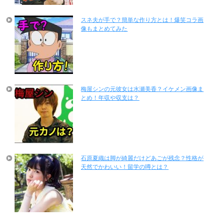
スネ夫が手で？簡単な作り方とは！爆笑コラ画
像もまとめてみた
梅屋シンの元彼女は水瀬美香？イケメン画像ま
とめ！年収や収支は？
石原夏織は脚が綺麗だけどあごが残念？性格が
天然でかわいい！留学の噂とは？