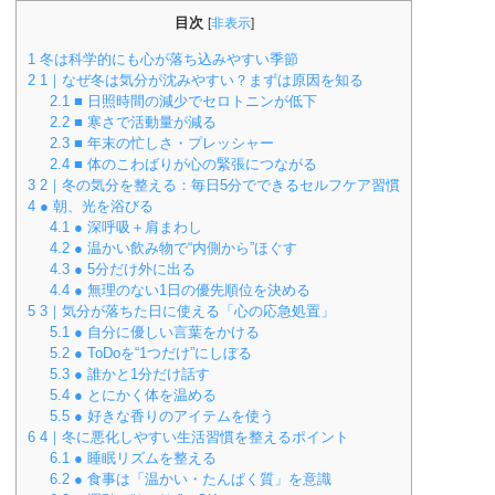
目次
[
非表示
]
1
冬は科学的にも心が落ち込みやすい季節
2
1｜なぜ冬は気分が沈みやすい？まずは原因を知る
2.1
■ 日照時間の減少でセロトニンが低下
2.2
■ 寒さで活動量が減る
2.3
■ 年末の忙しさ・プレッシャー
2.4
■ 体のこわばりが心の緊張につながる
3
2｜冬の気分を整える：毎日5分でできるセルフケア習慣
4
● 朝、光を浴びる
4.1
● 深呼吸＋肩まわし
4.2
● 温かい飲み物で“内側から”ほぐす
4.3
● 5分だけ外に出る
4.4
● 無理のない1日の優先順位を決める
5
3｜気分が落ちた日に使える「心の応急処置」
5.1
● 自分に優しい言葉をかける
5.2
● ToDoを“1つだけ”にしぼる
5.3
● 誰かと1分だけ話す
5.4
● とにかく体を温める
5.5
● 好きな香りのアイテムを使う
6
4｜冬に悪化しやすい生活習慣を整えるポイント
6.1
● 睡眠リズムを整える
6.2
● 食事は「温かい・たんぱく質」を意識