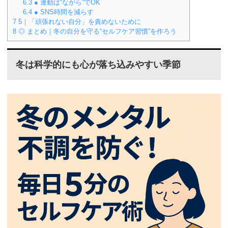
6.3
● 運動は“ながら”でOK
6.4
● SNS時間を減らす
7
5｜「頑張れない自分」を責めないために
8
◎ まとめ｜冬の自分を守る“セルフケア習慣”を作ろう
冬は科学的にも心が落ち込みやすい季節