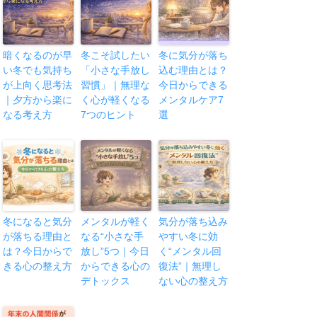
暗くなるのが早
冬こそ試したい
冬に気分が落ち
い冬でも気持ち
「小さな手放し
込む理由とは？
が上向く思考法
習慣」｜無理な
今日からできる
｜夕方から楽に
く心が軽くなる
メンタルケア7
なる考え方
7つのヒント
選
冬になると気分
メンタルが軽く
気分が落ち込み
が落ちる理由と
なる“小さな手
やすい冬に効
は？今日からで
放し”5つ｜今日
く“メンタル回
きる心の整え方
からできる心の
復法”｜無理し
デトックス
ない心の整え方