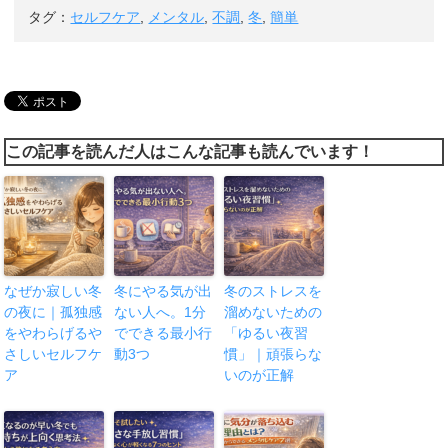
タグ：
セルフケア
,
メンタル
,
不調
,
冬
,
簡単
この記事を読んだ人はこんな記事も読んでいます！
なぜか寂しい冬
冬にやる気が出
冬のストレスを
の夜に｜孤独感
ない人へ。1分
溜めないための
をやわらげるや
でできる最小行
「ゆるい夜習
さしいセルフケ
動3つ
慣」｜頑張らな
ア
いのが正解