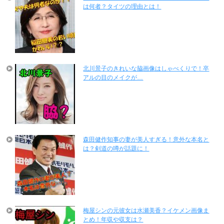
は何者？タイツの理由とは！
北川景子のきれいな脇画像はしゃべくりで！卒
アルの目のメイクが…
森田健作知事の妻が美人すぎる！意外な本名と
は？剣道の噂が話題に！
梅屋シンの元彼女は水瀬美香？イケメン画像ま
とめ！年収や収支は？