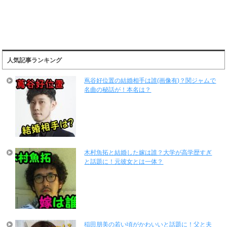
人気記事ランキング
蔦谷好位置の結婚相手は誰(画像有)？関ジャムで
名曲の秘話が！本名は？
木村魚拓と結婚した嫁は誰？大学が高学歴すぎ
と話題に！元彼女とは一体？
稲田朋美の若い頃がかわいいと話題に！父と夫