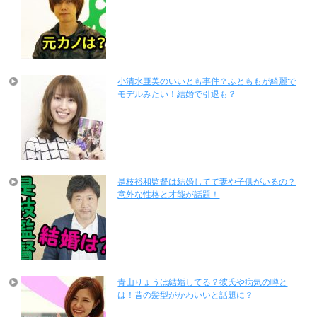
小清水亜美のいいとも事件？ふとももが綺麗で
モデルみたい！結婚で引退も？
是枝裕和監督は結婚してて妻や子供がいるの？
意外な性格と才能が話題！
青山りょうは結婚してる？彼氏や病気の噂と
は！昔の髪型がかわいいと話題に？