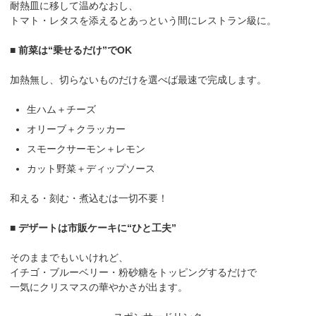
耐熱皿に移して温めなおし、
トマト・レタスを添えるとあっという間にレストラン級に。
■ 前菜は“乗せるだけ”でOK
加熱無し、切らないものだけを選べば最速で完成します。
生ハム＋チーズ
オリーブ＋クラッカー
スモークサーモン＋レモン
カット野菜＋ディップソース
和える・刻む・煮込むは一切不要！
■ デザートは市販ケーキに“ひと工夫”
そのままでもいいけれど、
イチゴ・ブルーベリー・粉砂糖をトッピングするだけで
一気にクリスマスの華やかさが出ます。