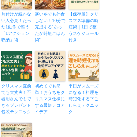
片付けが続かな
寒い冬でも外食
【保存版】クリ
い人必見！たっ
しない！10分で
スマス準備の時
た1動作で整う
完成する“あっ
短術｜1日で整
「1アクション
たか時短ごはん
うスケジュール
収納」術
術”
付き
クリスマス直前
初めてでも簡
平日がスムーズ
でも大丈夫！不
単！おうちをク
になる！料理を
器用さんでもで
リスマス仕様に
時短化する下ご
きるプレゼント
する最短デコア
しらえテクニッ
包装テクニック
イデア
ク