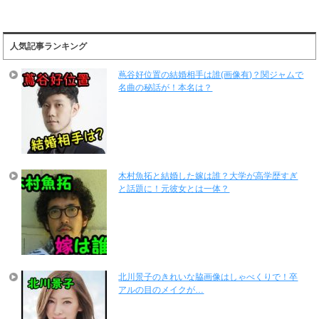
人気記事ランキング
蔦谷好位置の結婚相手は誰(画像有)？関ジャムで
名曲の秘話が！本名は？
木村魚拓と結婚した嫁は誰？大学が高学歴すぎ
と話題に！元彼女とは一体？
北川景子のきれいな脇画像はしゃべくりで！卒
アルの目のメイクが…