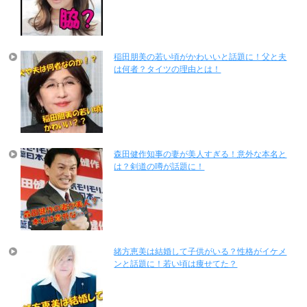
稲田朋美の若い頃がかわいいと話題に！父と夫
は何者？タイツの理由とは！
森田健作知事の妻が美人すぎる！意外な本名と
は？剣道の噂が話題に！
緒方恵美は結婚して子供がいる？性格がイケメ
ンと話題に！若い頃は痩せてた？