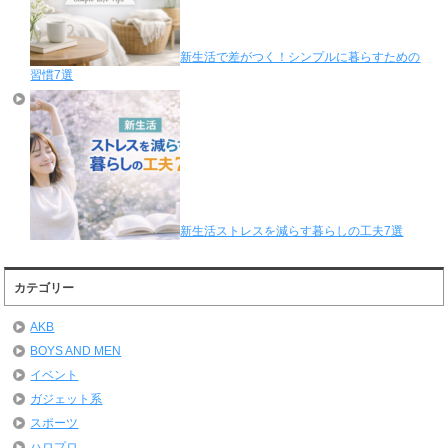
新生活で差がつく！シンプルに暮らすための
習慣7選
新生活ストレスを減らす暮らしの工夫7選
カテゴリー
AKB
BOYS AND MEN
イベント
ガジェット系
スポーツ
ハロプロ