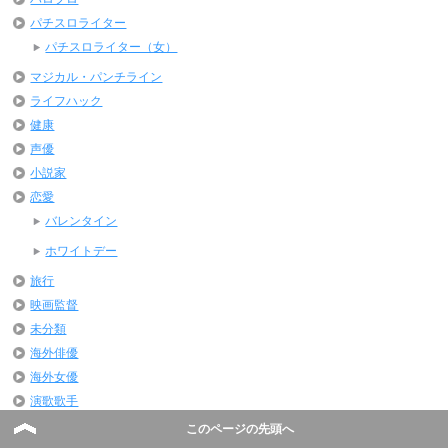
パチスロライター
パチスロライター（女）
マジカル・パンチライン
ライフハック
健康
声優
小説家
恋愛
バレンタイン
ホワイトデー
旅行
映画監督
未分類
海外俳優
海外女優
演歌歌手
芸能・エンターテイメント
このページの先頭へ