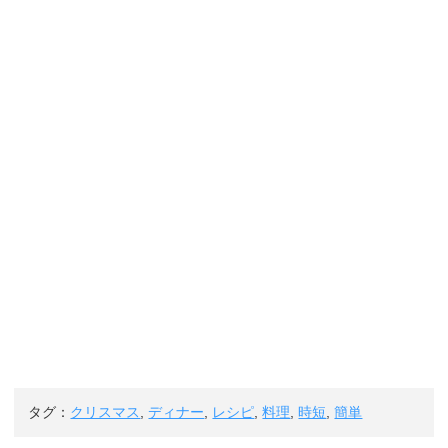
タグ：
クリスマス
,
ディナー
,
レシピ
,
料理
,
時短
,
簡単