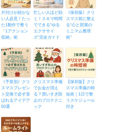
片付けが続かな
忙しい人ほど効
《保存版》クリ
い人必見！たっ
く！スキマ時間
スマス前に整え
た1動作で整う
でできる“ゆる
る“心と部屋の
「1アクション
エクササイ
ミニマム整理
収納」術
ズ”完全ガイド
術”
《予算別》クリ
クリスマス準備
【保存版】クリ
スマスプレゼン
でお金が消え
スマス準備の時
ト交換で必ず喜
る？買いすぎ防
短術｜1日で整
ばれるアイデア
止のプロテクニ
うスケジュール
50選
ック
付き