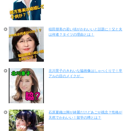
稲田朋美の若い頃がかわいいと話題に！父と夫
は何者？タイツの理由とは！
北川景子のきれいな脇画像はしゃべくりで！卒
アルの目のメイクが…
石原夏織は脚が綺麗だけどあごが残念？性格が
天然でかわいい！留学の噂とは？