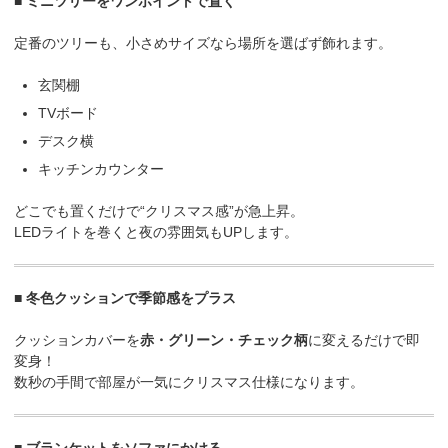
■ ミニツリーをワンポイントで置く
定番のツリーも、小さめサイズなら場所を選ばず飾れます。
玄関棚
TVボード
デスク横
キッチンカウンター
どこでも置くだけで“クリスマス感”が急上昇。
LEDライトを巻くと夜の雰囲気もUPします。
■ 冬色クッションで季節感をプラス
クッションカバーを
赤・グリーン・チェック柄
に変えるだけで即
変身！
数秒の手間で部屋が一気にクリスマス仕様になります。
■ ブランケットをソファにかける