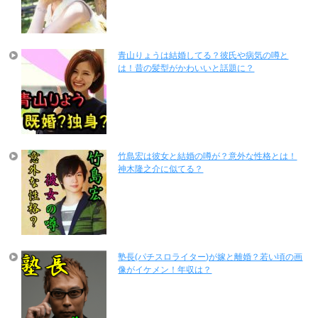
青山りょうは結婚してる？彼氏や病気の噂と
は！昔の髪型がかわいいと話題に？
竹島宏は彼女と結婚の噂が？意外な性格とは！
神木隆之介に似てる？
塾長(パチスロライター)が嫁と離婚？若い頃の画
像がイケメン！年収は？