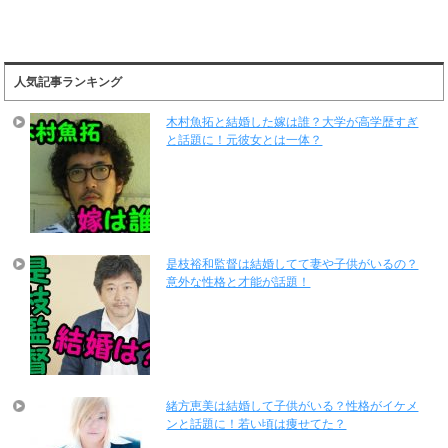
人気記事ランキング
木村魚拓と結婚した嫁は誰？大学が高学歴すぎ
と話題に！元彼女とは一体？
是枝裕和監督は結婚してて妻や子供がいるの？
意外な性格と才能が話題！
緒方恵美は結婚して子供がいる？性格がイケメ
ンと話題に！若い頃は痩せてた？