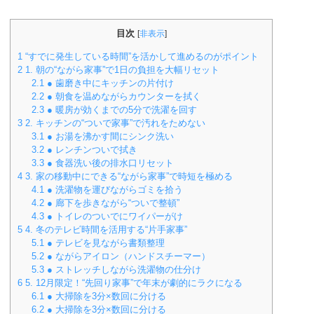
目次
[
非表示
]
1
“すでに発生している時間”を活かして進めるのがポイント
2
1. 朝の“ながら家事”で1日の負担を大幅リセット
2.1
● 歯磨き中にキッチンの片付け
2.2
● 朝食を温めながらカウンターを拭く
2.3
● 暖房が効くまでの5分で洗濯を回す
3
2. キッチンの“ついで家事”で汚れをためない
3.1
● お湯を沸かす間にシンク洗い
3.2
● レンチンついで拭き
3.3
● 食器洗い後の排水口リセット
4
3. 家の移動中にできる“ながら家事”で時短を極める
4.1
● 洗濯物を運びながらゴミを拾う
4.2
● 廊下を歩きながら“ついで整頓”
4.3
● トイレのついでにワイパーがけ
5
4. 冬のテレビ時間を活用する“片手家事”
5.1
● テレビを見ながら書類整理
5.2
● ながらアイロン（ハンドスチーマー）
5.3
● ストレッチしながら洗濯物の仕分け
6
5. 12月限定！“先回り家事”で年末が劇的にラクになる
6.1
● 大掃除を3分×数回に分ける
6.2
● 大掃除を3分×数回に分ける