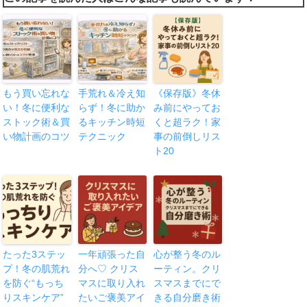
もう買い忘れな
手荒れ＆冷え知
《保存版》冬休
い！冬に便利な
らず！冬に助か
み前にやってお
ストック術＆買
るキッチン時短
くと超ラク！家
い物計画のコツ
テクニック
事の前倒しリス
ト20
たった3ステッ
一年頑張った自
心が整う冬のル
プ！冬の肌荒れ
分へ♡ クリス
ーティン。クリ
を防ぐ“もっち
マスに取り入れ
スマスまでにで
りスキンケア”
たいご褒美アイ
きる自分磨き術