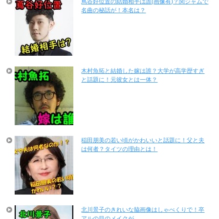
蔦谷好位置の結婚相手は誰(画像有)？関ジャムで
名曲の秘話が！本名は？
木村魚拓と結婚した嫁は誰？大学が高学歴すぎ
と話題に！元彼女とは一体？
稲田朋美の若い頃がかわいいと話題に！父と夫
は何者？タイツの理由とは！
北川景子のきれいな脇画像はしゃべくりで！卒
アルの目のメイクが…