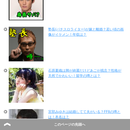
塾長(パチスロライター)が嫁と離婚？若い頃の画
像がイケメン！年収は？
石原夏織は脚が綺麗だけどあごが残念？性格が
天然でかわいい！留学の噂とは？
宮部みゆきは結婚してて夫がいる？FF8の噂と
は！本名は？
このページの先頭へ