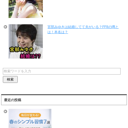
宮部みゆきは結婚してて夫がいる？FF8の噂と
は！本名は？
最近の投稿