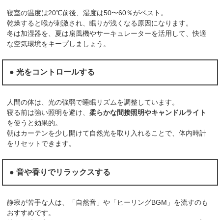
寝室の温度は20℃前後、湿度は50〜60％がベスト。
乾燥すると喉が刺激され、眠りが浅くなる原因になります。
冬は加湿器を、夏は扇風機やサーキュレーターを活用して、快適
な空気環境をキープしましょう。
● 光をコントロールする
人間の体は、光の強弱で睡眠リズムを調整しています。
寝る前は強い照明を避け、
柔らかな間接照明やキャンドルライト
を使うと効果的。
朝はカーテンを少し開けて自然光を取り入れることで、体内時計
をリセットできます。
● 音や香りでリラックスする
静寂が苦手な人は、「自然音」や「ヒーリングBGM」を流すのも
おすすめです。