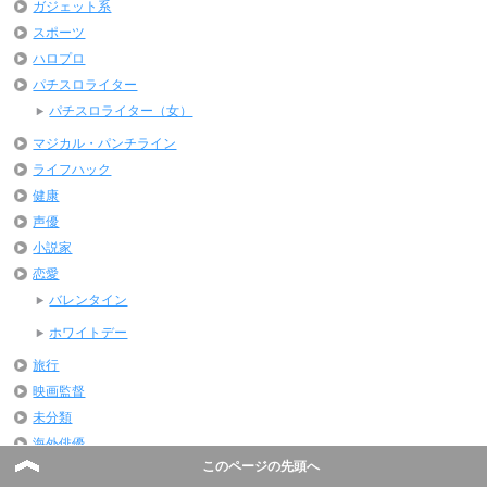
ガジェット系
スポーツ
ハロプロ
パチスロライター
パチスロライター（女）
マジカル・パンチライン
ライフハック
健康
声優
小説家
恋愛
バレンタイン
ホワイトデー
旅行
映画監督
未分類
海外俳優
このページの先頭へ
海外女優