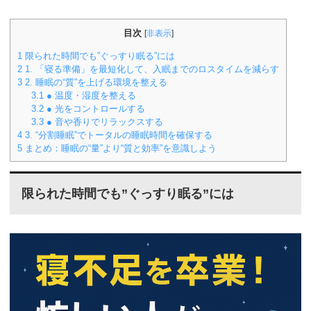
目次
[
非表示
]
1
限られた時間でも”ぐっすり眠る”には
2
1. 「寝る準備」を最短化して、入眠までのロスタイムを減らす
3
2. 睡眠の“質”を上げる環境を整える
3.1
● 温度・湿度を整える
3.2
● 光をコントロールする
3.3
● 音や香りでリラックスする
4
3. “分割睡眠”でトータルの睡眠時間を確保する
5
まとめ：睡眠の“量”より“質と効率”を意識しよう
限られた時間でも”ぐっすり眠る”には