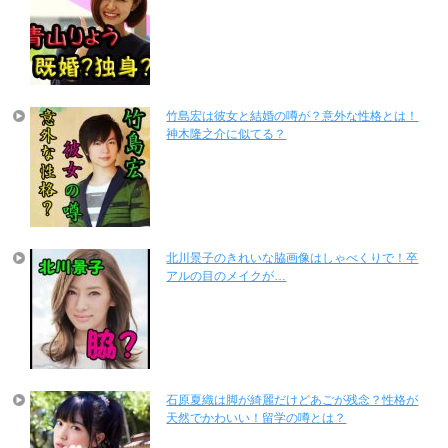
竹島宏は彼女と結婚の噂が？意外な性格とは！
神木隆之介に似てる？
北川景子のきれいな脇画像はしゃべくりで！卒
アルの目のメイクが…
石原夏織は脚が綺麗だけどあごが残念？性格が
天然でかわいい！留学の噂とは？