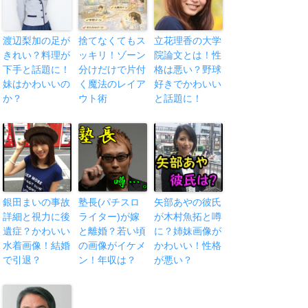
渡辺梨加の足が
捨てなくてもス
立花理香の大学
きれい？料理が
ッキリ！ゾーン
院論文とは！性
下手と話題に！
分けだけで片付
格は悪い？野球
妹はかわいいの
く魔法のレイア
好きでかわいい
か？
ウト術
と話題に！
銀田まいの事故
塾長(パチスロ
矢部あやの彼氏
詳細と視力に後
ライター)が嫁
が木村魚拓と噂
遺症？かわいい
と離婚？若い頃
に？姉妹画像が
水着画像！結婚
の画像がイケメ
かわいい！性格
で引退？
ン！年収は？
が悪い？