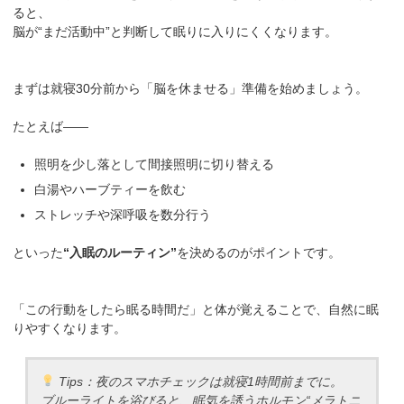
ると、
脳が“まだ活動中”と判断して眠りに入りにくくなります。
まずは就寝30分前から「脳を休ませる」準備を始めましょう。
たとえば——
照明を少し落として間接照明に切り替える
白湯やハーブティーを飲む
ストレッチや深呼吸を数分行う
といった
“入眠のルーティン”
を決めるのがポイントです。
「この行動をしたら眠る時間だ」と体が覚えることで、自然に眠
りやすくなります。
Tips：夜のスマホチェックは就寝1時間前までに。
ブルーライトを浴びると、眠気を誘うホルモン“メラトニ