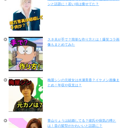
ンと話題に！若い頃は痩せてた？
スネ夫が手で？簡単な作り方とは！爆笑コラ画
像もまとめてみた
梅屋シンの元彼女は水瀬美香？イケメン画像ま
とめ！年収や収支は？
青山りょうは結婚してる？彼氏や病気の噂と
は！昔の髪型がかわいいと話題に？