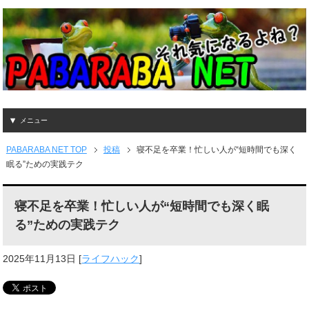
メニュー
PABARABA NET TOP
投稿
寝不足を卒業！忙しい人が“短時間でも深く
眠る”ための実践テク
寝不足を卒業！忙しい人が“短時間でも深く眠
る”ための実践テク
2025年11月13日
[
ライフハック
]