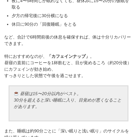
夜に4〜5時間しか眠れなくても、昼休みに15〜20分の仮眠を
取る
夕方の帰宅後に30分横になる
休日に90分の「回復睡眠」をとる
など、合計で6時間前後の休息を確保すれば、体は十分リカバリー
できます。
特におすすめなのが、
「カフェインナップ」
。
昼寝の直前にコーヒーを1杯飲むと、目が覚めるころ（約20分後）
にカフェインが効き始め、
すっきりとした状態で午後を過ごせます。
昼寝は15〜20分以内がベスト。
30分を超えると深い睡眠に入り、目覚めが悪くなること
があります。
また、睡眠は約90分ごとに「深い眠りと浅い眠り」のサイクルを