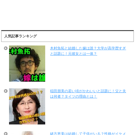
人気記事ランキング
木村魚拓と結婚した嫁は誰？大学が高学歴すぎ
と話題に！元彼女とは一体？
稲田朋美の若い頃がかわいいと話題に！父と夫
は何者？タイツの理由とは！
緒方恵美は結婚して子供がいる？性格がイケメ