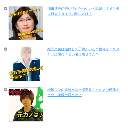
稲田朋美の若い頃がかわいいと話題に！父と夫
は何者？タイツの理由とは！
緒方恵美は結婚して子供がいる？性格がイケメ
ンと話題に！若い頃は痩せてた？
梅屋シンの元彼女は水瀬美香？イケメン画像ま
とめ！年収や収支は？