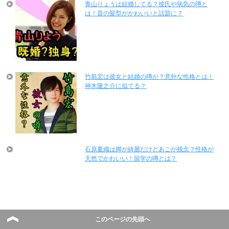
青山りょうは結婚してる？彼氏や病気の噂と
は！昔の髪型がかわいいと話題に？
竹島宏は彼女と結婚の噂が？意外な性格とは！
神木隆之介に似てる？
石原夏織は脚が綺麗だけどあごが残念？性格が
天然でかわいい！留学の噂とは？
このページの先頭へ
宮部みゆきは結婚してて夫がいる？FF8の噂と