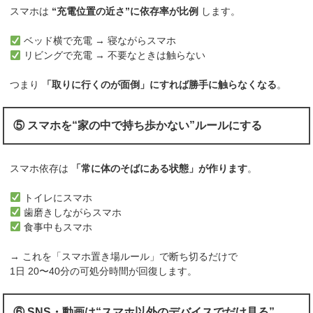
スマホは
“充電位置の近さ”に依存率が比例
します。
ベッド横で充電 → 寝ながらスマホ
リビングで充電 → 不要なときは触らない
つまり
「取りに行くのが面倒」にすれば勝手に触らなくなる
。
⑤ スマホを“家の中で持ち歩かない”ルールにする
スマホ依存は
「常に体のそばにある状態」が作ります
。
トイレにスマホ
歯磨きしながらスマホ
食事中もスマホ
→ これを「スマホ置き場ルール」で断ち切るだけで
1日 20〜40分の可処分時間が回復します。
⑥ SNS・動画は“スマホ以外のデバイスでだけ見る”