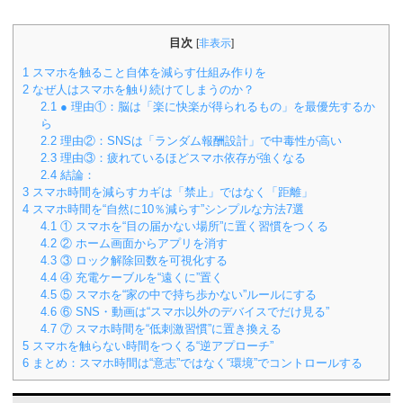
目次
[
非表示
]
1
スマホを触ること自体を減らす仕組み作りを
2
なぜ人はスマホを触り続けてしまうのか？
2.1
● 理由①：脳は「楽に快楽が得られるもの」を最優先するか
ら
2.2
理由②：SNSは「ランダム報酬設計」で中毒性が高い
2.3
理由③：疲れているほどスマホ依存が強くなる
2.4
結論：
3
スマホ時間を減らすカギは「禁止」ではなく「距離」
4
スマホ時間を“自然に10％減らす”シンプルな方法7選
4.1
① スマホを“目の届かない場所”に置く習慣をつくる
4.2
② ホーム画面からアプリを消す
4.3
③ ロック解除回数を可視化する
4.4
④ 充電ケーブルを“遠くに”置く
4.5
⑤ スマホを“家の中で持ち歩かない”ルールにする
4.6
⑥ SNS・動画は“スマホ以外のデバイスでだけ見る”
4.7
⑦ スマホ時間を“低刺激習慣”に置き換える
5
スマホを触らない時間をつくる“逆アプローチ”
6
まとめ：スマホ時間は“意志”ではなく“環境”でコントロールする