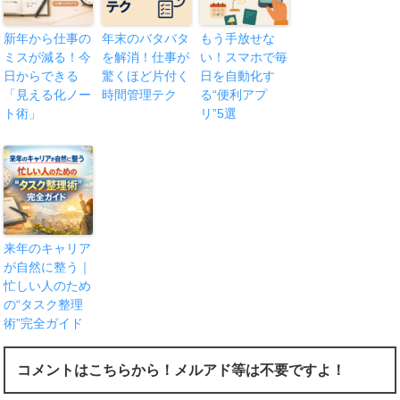
新年から仕事の
年末のバタバタ
もう手放せな
ミスが減る！今
を解消！仕事が
い！スマホで毎
日からできる
驚くほど片付く
日を自動化す
「見える化ノー
時間管理テク
る“便利アプ
ト術」
リ”5選
来年のキャリア
が自然に整う｜
忙しい人のため
の“タスク整理
術”完全ガイド
コメントはこちらから！メルアド等は不要ですよ！