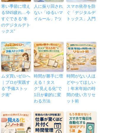
寒い季節に増え
人に振り回され
スマホ依存を防
るSNS疲れ…今
ない「ゆるいマ
ぐ「デジタルデ
すぐできる“冬
イルール」7つ
トックス」入門
のデジタルデト
ックス”
ムダ買いゼロへ
時間が勝手に増
時間がない人ほ
｜プロが実践す
える！タス
どやってほしい
る“予備ストッ
ク“見える化”で
｜年末年始の時
ク術”
1日が劇的に変
間の使い方リセ
わる方法
ット術