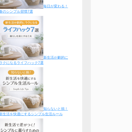
毎日が変わる！
春のシンプル習慣7選
新生活が劇的に
ラクになるライフハック7選
知らないと損！
新生活を快適にするシンプル生活ルール