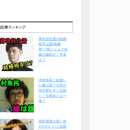
気記事ランキング
蔦谷好位置の結婚
相手は誰(画像
有)？関ジャムで名
曲の秘話が！本名
は？
木村魚拓と結婚し
た嫁は誰？大学が
高学歴すぎと話題
に！元彼女とは一
体？
稲田朋美の若い頃
がかわいいと話題