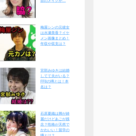
目のメイクが…
梅屋シンの元彼女
は水瀬美香？イケ
メン画像まとめ！
年収や収支は？
宮部みゆきは結婚
してて夫がいる？
FF8の噂とは！本
名は？
石原夏織は脚が綺
麗だけどあごが残
念？性格が天然で
かわいい！留学の
噂とは？