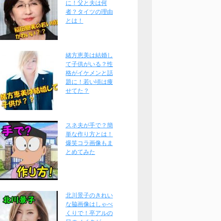
に！父と夫は何
者？タイツの理由
とは！
緒方恵美は結婚し
て子供がいる？性
格がイケメンと話
題に！若い頃は痩
せてた？
スネ夫が手で？簡
単な作り方とは！
爆笑コラ画像もま
とめてみた
北川景子のきれい
な脇画像はしゃべ
くりで！卒アルの