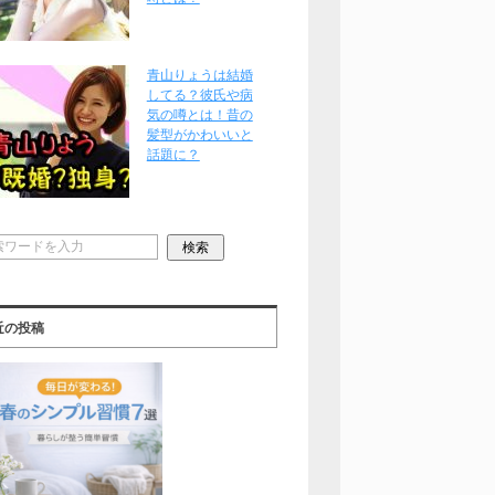
青山りょうは結婚
してる？彼氏や病
気の噂とは！昔の
髪型がかわいいと
話題に？
近の投稿