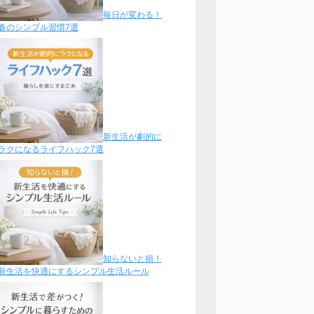
毎日が変わる！
春のシンプル習慣7選
新生活が劇的に
ラクになるライフハック7選
知らないと損！
新生活を快適にするシンプル生活ルール