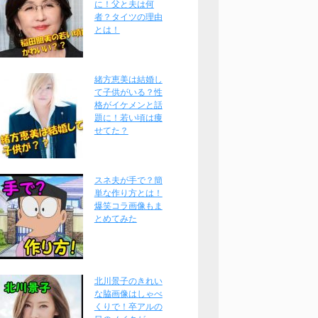
に！父と夫は何
者？タイツの理由
とは！
緒方恵美は結婚し
て子供がいる？性
格がイケメンと話
題に！若い頃は痩
せてた？
スネ夫が手で？簡
単な作り方とは！
爆笑コラ画像もま
とめてみた
北川景子のきれい
な脇画像はしゃべ
くりで！卒アルの