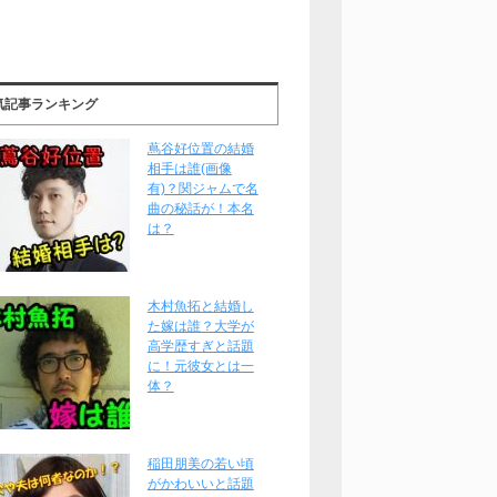
気記事ランキング
蔦谷好位置の結婚
相手は誰(画像
有)？関ジャムで名
曲の秘話が！本名
は？
木村魚拓と結婚し
た嫁は誰？大学が
高学歴すぎと話題
に！元彼女とは一
体？
稲田朋美の若い頃
がかわいいと話題