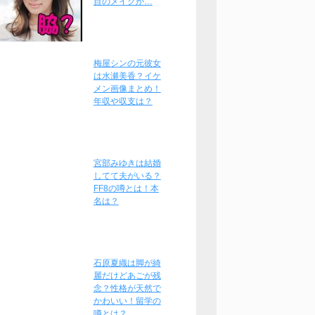
目のメイクが…
梅屋シンの元彼女
は水瀬美香？イケ
メン画像まとめ！
年収や収支は？
宮部みゆきは結婚
してて夫がいる？
FF8の噂とは！本
名は？
石原夏織は脚が綺
麗だけどあごが残
念？性格が天然で
かわいい！留学の
噂とは？