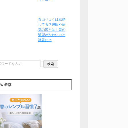
青山りょうは結婚
してる？彼氏や病
気の噂とは！昔の
髪型がかわいいと
話題に？
近の投稿