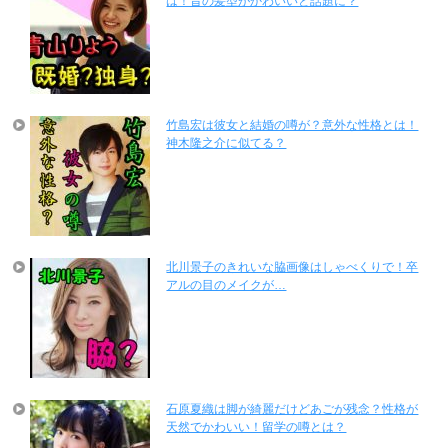
は！昔の髪型がかわいいと話題に？
竹島宏は彼女と結婚の噂が？意外な性格とは！
神木隆之介に似てる？
北川景子のきれいな脇画像はしゃべくりで！卒
アルの目のメイクが…
石原夏織は脚が綺麗だけどあごが残念？性格が
天然でかわいい！留学の噂とは？