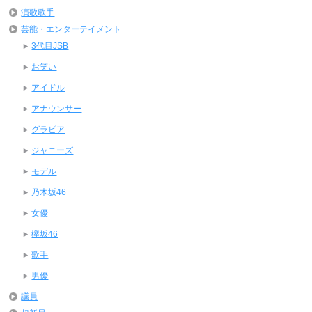
演歌歌手
芸能・エンターテイメント
3代目JSB
お笑い
アイドル
アナウンサー
グラビア
ジャニーズ
モデル
乃木坂46
女優
欅坂46
歌手
男優
議員