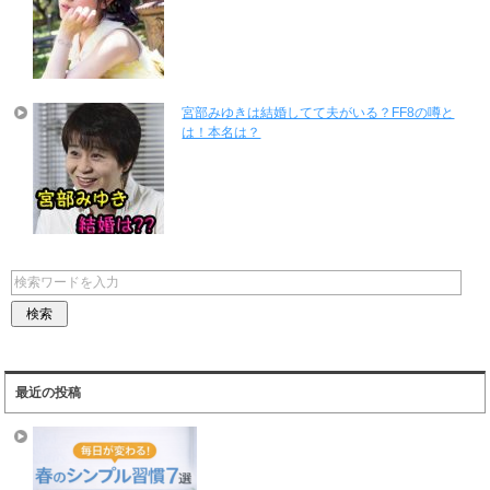
宮部みゆきは結婚してて夫がいる？FF8の噂と
は！本名は？
最近の投稿