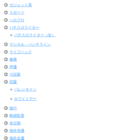
ガジェット系
スポーツ
ハロプロ
パチスロライター
パチスロライター（女）
マジカル・パンチライン
ライフハック
健康
声優
小説家
恋愛
バレンタイン
ホワイトデー
旅行
映画監督
未分類
海外俳優
海外女優