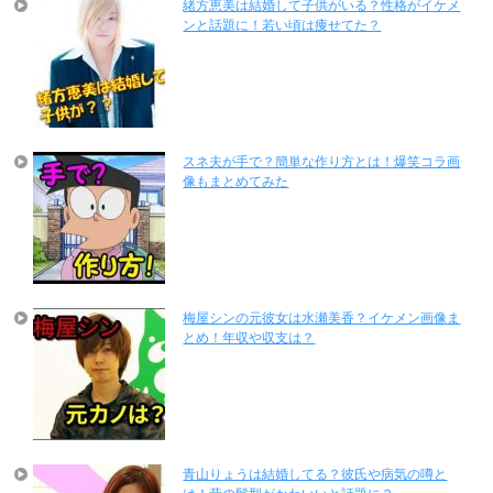
緒方恵美は結婚して子供がいる？性格がイケメ
ンと話題に！若い頃は痩せてた？
スネ夫が手で？簡単な作り方とは！爆笑コラ画
像もまとめてみた
梅屋シンの元彼女は水瀬美香？イケメン画像ま
とめ！年収や収支は？
青山りょうは結婚してる？彼氏や病気の噂と