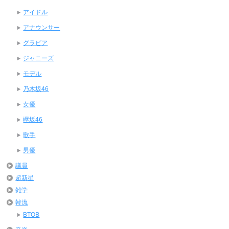
アイドル
アナウンサー
グラビア
ジャニーズ
モデル
乃木坂46
女優
欅坂46
歌手
男優
議員
超新星
雑学
韓流
BTOB