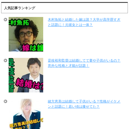
人気記事ランキング
木村魚拓と結婚した嫁は誰？大学が高学歴すぎ
と話題に！元彼女とは一体？
是枝裕和監督は結婚してて妻や子供がいるの？
意外な性格と才能が話題！
緒方恵美は結婚して子供がいる？性格がイケメ
ンと話題に！若い頃は痩せてた？