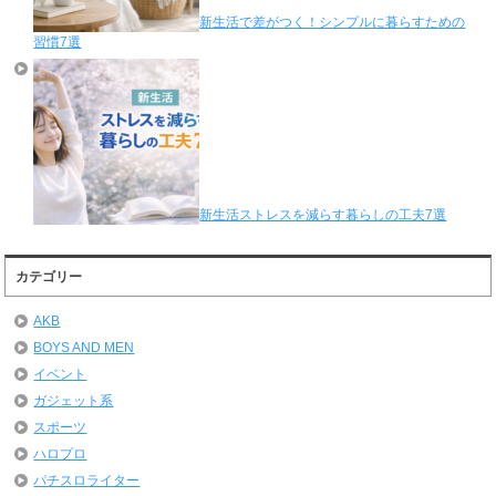
新生活で差がつく！シンプルに暮らすための
習慣7選
新生活ストレスを減らす暮らしの工夫7選
カテゴリー
AKB
BOYS AND MEN
イベント
ガジェット系
スポーツ
ハロプロ
パチスロライター