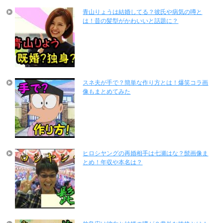
青山りょうは結婚してる？彼氏や病気の噂と
は！昔の髪型がかわいいと話題に？
スネ夫が手で？簡単な作り方とは！爆笑コラ画
像もまとめてみた
ヒロシヤングの再婚相手は七瀬はな？髭画像ま
とめ！年収や本名は？