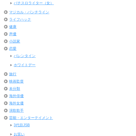
パチスロライター（女）
マジカル・パンチライン
ライフハック
健康
声優
小説家
恋愛
バレンタイン
ホワイトデー
旅行
映画監督
未分類
海外俳優
海外女優
演歌歌手
芸能・エンターテイメント
3代目JSB
お笑い