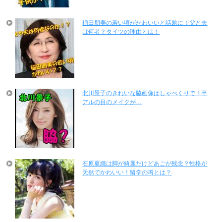
稲田朋美の若い頃がかわいいと話題に！父と夫
は何者？タイツの理由とは！
北川景子のきれいな脇画像はしゃべくりで！卒
アルの目のメイクが…
石原夏織は脚が綺麗だけどあごが残念？性格が
天然でかわいい！留学の噂とは？