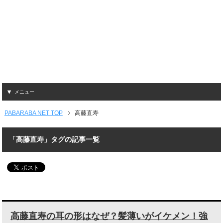
メニュー
PABARABA NET TOP
高藤直寿
「高藤直寿」タグの記事一覧
高藤直寿の耳の形はなぜ？髪薄いがイケメン！強