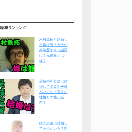
気記事ランキング
木村魚拓と結婚し
た嫁は誰？大学が
高学歴すぎと話題
に！元彼女とは一
体？
是枝裕和監督は結
婚してて妻や子供
がいるの？意外な
性格と才能が話
題！
緒方恵美は結婚し
て子供がいる？性