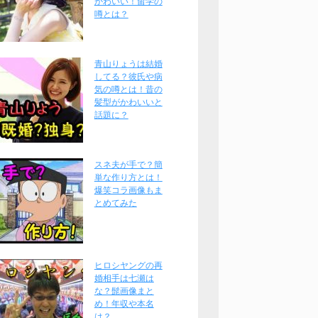
かわいい！留学の
噂とは？
青山りょうは結婚
してる？彼氏や病
気の噂とは！昔の
髪型がかわいいと
話題に？
スネ夫が手で？簡
単な作り方とは！
爆笑コラ画像もま
とめてみた
ヒロシヤングの再
婚相手は七瀬は
な？髭画像まと
め！年収や本名
は？