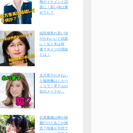
格がイケメンと話
題に！若い頃は痩
せてた？
稲田朋美の若い頃
がかわいいと話題
に！父と夫は何
者？タイツの理由
とは！
北川景子のきれい
な脇画像はしゃべ
くりで！卒アルの
目のメイクが…
石原夏織は脚が綺
麗だけどあごが残
念？性格が天然で