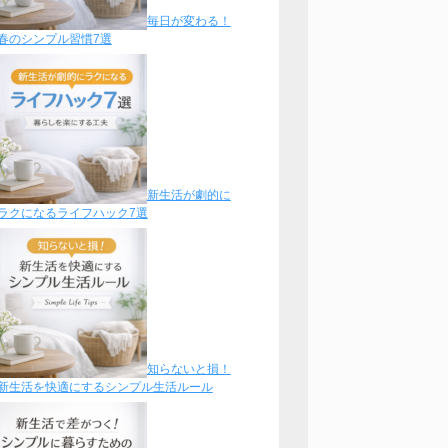
毎日が変わる！
春のシンプル習慣7選
新生活が劇的に
ラクになるライフハック7選
知らないと損！
新生活を快適にするシンプル生活ルール