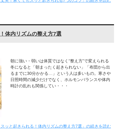
丈夫！寒くてもスッと起きられる7つのコツ」の続きを読む
！体内リズムの整え方7選
朝に強い・弱いは体質ではなく“整え方”で変えられる
冬になると「朝まったく起きられない」「布団から出
るまでに30分かかる…」という人は多いもの。寒さや
日照時間の減少だけでなく、ホルモンバランスや体内
時計の乱れも関係してい・・・
もスッと起きられる！体内リズムの整え方7選」の続きを読む