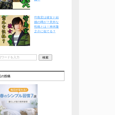
竹島宏は彼女と結
婚の噂が？意外な
性格とは！神木隆
之介に似てる？
近の投稿