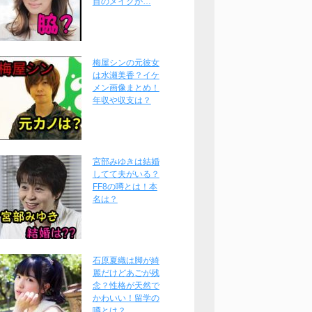
目のメイクが…
梅屋シンの元彼女
は水瀬美香？イケ
メン画像まとめ！
年収や収支は？
宮部みゆきは結婚
してて夫がいる？
FF8の噂とは！本
名は？
石原夏織は脚が綺
麗だけどあごが残
念？性格が天然で
かわいい！留学の
噂とは？