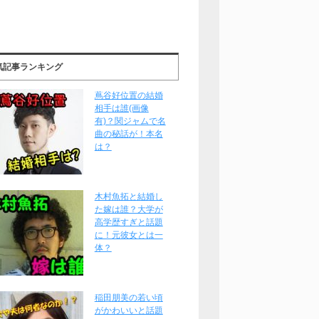
気記事ランキング
蔦谷好位置の結婚
相手は誰(画像
有)？関ジャムで名
曲の秘話が！本名
は？
木村魚拓と結婚し
た嫁は誰？大学が
高学歴すぎと話題
に！元彼女とは一
体？
稲田朋美の若い頃
がかわいいと話題