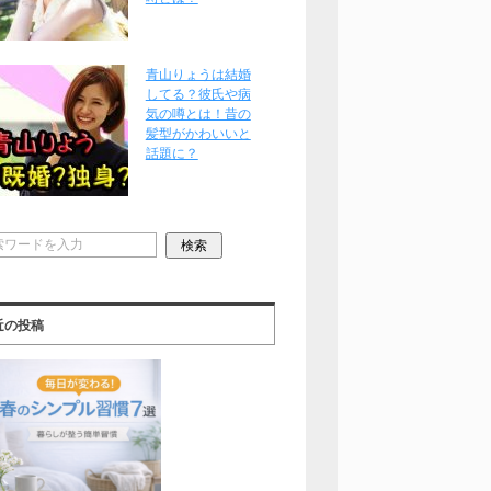
青山りょうは結婚
してる？彼氏や病
気の噂とは！昔の
髪型がかわいいと
話題に？
近の投稿