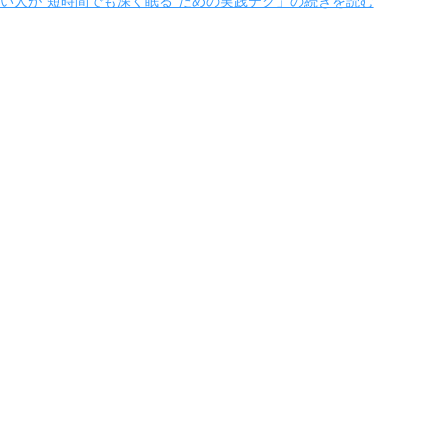
い人が“短時間でも深く眠る”ための実践テク」の続きを読む