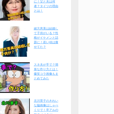
に！父と夫は何
者？タイツの理由
とは！
緒方恵美は結婚し
て子供がいる？性
格がイケメンと話
題に！若い頃は痩
せてた？
スネ夫が手で？簡
単な作り方とは！
爆笑コラ画像もま
とめてみた
北川景子のきれい
な脇画像はしゃべ
くりで！卒アルの