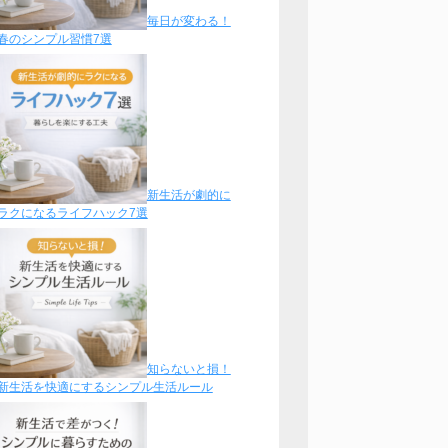
毎日が変わる！
春のシンプル習慣7選
新生活が劇的に
ラクになるライフハック7選
知らないと損！
新生活を快適にするシンプル生活ルール