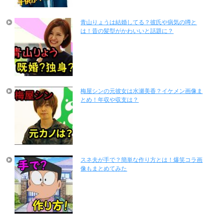
青山りょうは結婚してる？彼氏や病気の噂と
は！昔の髪型がかわいいと話題に？
梅屋シンの元彼女は水瀬美香？イケメン画像ま
とめ！年収や収支は？
スネ夫が手で？簡単な作り方とは！爆笑コラ画
像もまとめてみた