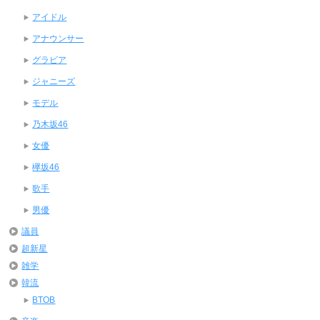
アイドル
アナウンサー
グラビア
ジャニーズ
モデル
乃木坂46
女優
欅坂46
歌手
男優
議員
超新星
雑学
韓流
BTOB