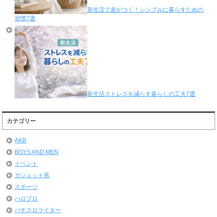
新生活で差がつく！シンプルに暮らすための
習慣7選
新生活ストレスを減らす暮らしの工夫7選
カテゴリー
AKB
BOYS AND MEN
イベント
ガジェット系
スポーツ
ハロプロ
パチスロライター