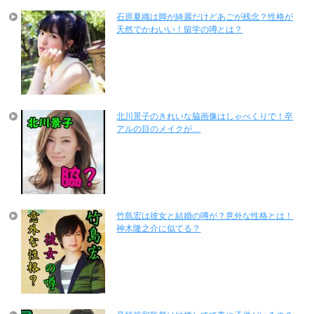
石原夏織は脚が綺麗だけどあごが残念？性格が
天然でかわいい！留学の噂とは？
北川景子のきれいな脇画像はしゃべくりで！卒
アルの目のメイクが…
竹島宏は彼女と結婚の噂が？意外な性格とは！
神木隆之介に似てる？