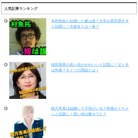
人気記事ランキング
木村魚拓と結婚した嫁は誰？大学が高学歴すぎ
と話題に！元彼女とは一体？
稲田朋美の若い頃がかわいいと話題に！父と夫
は何者？タイツの理由とは！
緒方恵美は結婚して子供がいる？性格がイケメ
ンと話題に！若い頃は痩せてた？