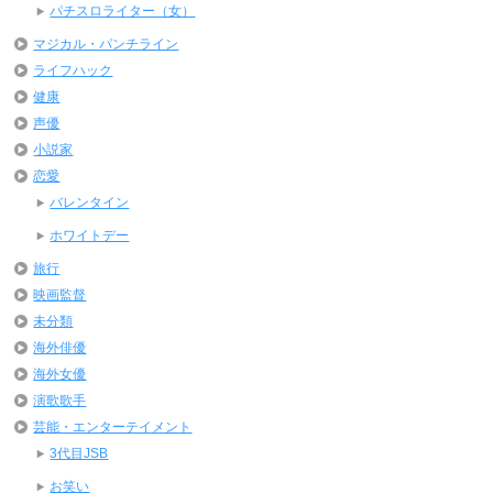
パチスロライター（女）
マジカル・パンチライン
ライフハック
健康
声優
小説家
恋愛
バレンタイン
ホワイトデー
旅行
映画監督
未分類
海外俳優
海外女優
演歌歌手
芸能・エンターテイメント
3代目JSB
お笑い